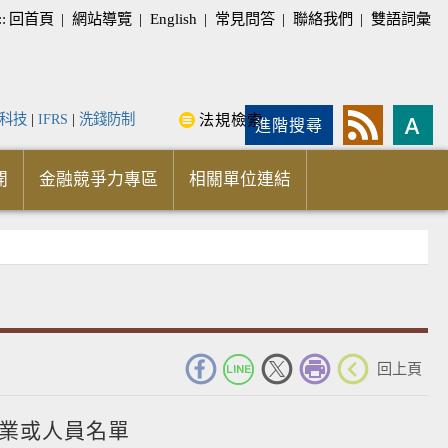
::
回首頁
|
網站導覽
|
English
|
常見問答
|
聯絡我們
|
雙語詞彙
科技
|
IFRS
|
洗錢防制
法規檢索
進階搜尋
開
金融競爭力專區
相關單位連結
_
回上頁
業或人員名單