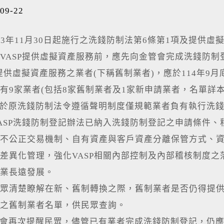
09-22
年11月30日起施行之洗錢防制法第6條第1項及提供虛擬
VASP提供虛擬資產服務前，應先向金管會完成洗錢防制
提供虛擬資產服務之業者(下稱舊制業者)，應於114年
有9家業者(包括8家舊制業者及1家新申請業者，名單詳
原洗錢防制法令遵循聲明制度僅規範業者負有執行洗錢
ASP洗錢防制登記辦法已納入洗錢防制登記之申請條件
不公正交易機制、自有資產與客戶資產分離保管方式、
差異化管理，強化VASP相關內部控制及內部稽核制度
業長遠發展。
眾清楚瞭解在新、舊制轉換之際，舊制業者是否仍得提
之舊制業者名單，供民眾查詢。
再次提醒民眾，儘管已有業者完成洗錢防制登記，仍應