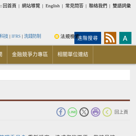
::
回首頁
|
網站導覽
|
English
|
常見問答
|
聯絡我們
|
雙語詞彙
科技
|
IFRS
|
洗錢防制
法規檢索
進階搜尋
開
金融競爭力專區
相關單位連結
_
回上頁