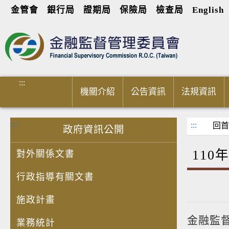
金管會
銀行局
證期局
保險局
檢查局
English
進入內容區塊
:::
機關介紹
公告資訊
法規資訊
:::
:::
回首
政府資訊公開
110
對外關係文書
行政指導有關文書
施政計畫
金融監
業務統計