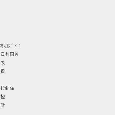
聲明如下：
人員共同參
政效
，提
部控制僅
部控
，針