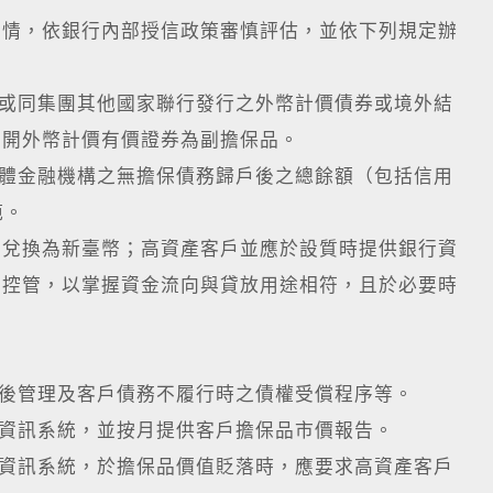
行情，依銀行內部授信政策審慎評估，並依下列規定辦
行或同集團其他國家聯行發行之外幣計價債券或境外結
前開外幣計價有價證券為副擔保品。
全體金融機構之無擔保債務歸戶後之總餘額（包括信用
範。
得兌換為新臺幣；高資產客戶並應於設質時提供銀行資
後控管，以掌握資金流向與貸放用途相符，且於必要時
。
貸後管理及客戶債務不履行時之債權受償程序等。
值資訊系統，並按月提供客戶擔保品市價報告。
測資訊系統，於擔保品價值貶落時，應要求高資產客戶