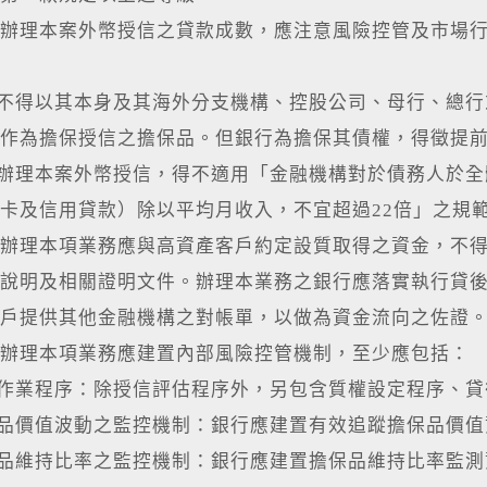
辦理本案外幣授信之貸款成數，應注意風險控管及市場
行不得以其本身及其海外分支機構、控股公司、母行、總
作為擔保授信之擔保品。但銀行為擔保其債權，得徵提
行辦理本案外幣授信，得不適用「金融機構對於債務人於
卡及信用貸款）除以平均月收入，不宜超過22倍」之規
辦理本項業務應與高資產客戶約定設質取得之資金，不
說明及相關證明文件。辦理本業務之銀行應落實執行貸
戶提供其他金融機構之對帳單，以做為資金流向之佐證
辦理本項業務應建置內部風險控管機制，至少應包括：
信作業程序：除授信評估程序外，另包含質權設定程序、
保品價值波動之監控機制：銀行應建置有效追蹤擔保品價
保品維持比率之監控機制：銀行應建置擔保品維持比率監