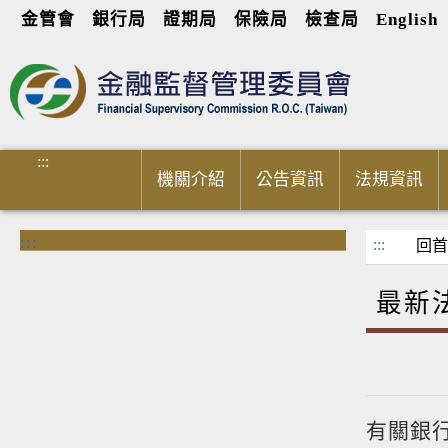
金管會
銀行局
證期局
保險局
檢查局
English
進入內容區塊
:::
機關介紹
公告資訊
法規資訊
:::
:::
回首
最新
有關銀