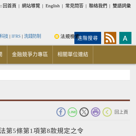
::
回首頁
|
網站導覽
|
English
|
常見問答
|
聯絡我們
|
雙語詞彙
科技
|
IFRS
|
洗錢防制
法規檢索
進階搜尋
開
金融競爭力專區
相關單位連結
_
回上頁
法第5條第1項第8款規定之令