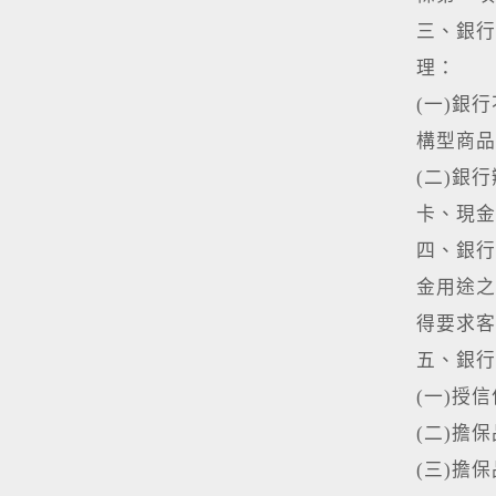
三、銀行
理：
(一)銀
構型商品
(二)銀
卡、現金
四、銀行
金用途之
得要求客
五、銀行
(一)授
(二)擔
(三)擔