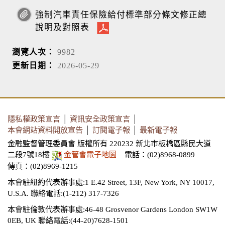
強制汽車責任保險給付標準部分條文修正總
說明及對照表
瀏覽人次：
9982
更新日期：
2026-05-29
隱私權政策宣言
│
資訊安全政策宣言
│
本會網站資料開放宣告
│
訂閱電子報
│
最新電子報
金融監督管理委員會 版權所有 220232 新北市板橋區縣民大道
二段7號18樓
金管會電子地圖
電話：(02)8968-0899
傳真：(02)8969-1215
本會駐紐約代表辦事處:1 E.42 Street, 13F, New York, NY 10017,
U.S.A.
聯絡電話:(1-212) 317-7326
本會駐倫敦代表辦事處:46-48 Grosvenor Gardens London SW1W
0EB, UK
聯絡電話:(44-20)7628-1501