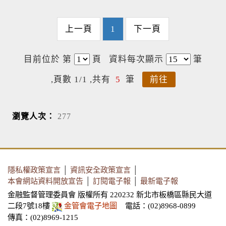
上一頁
1
下一頁
目前位於 第
頁
資料每次顯示
筆
,頁數 1/1 ,共有
5
筆
前往
瀏覽人次：
277
隱私權政策宣言
│
資訊安全政策宣言
│
本會網站資料開放宣告
│
訂閱電子報
│
最新電子報
金融監督管理委員會 版權所有 220232 新北市板橋區縣民大道
二段7號18樓
金管會電子地圖
電話：(02)8968-0899
傳真：(02)8969-1215