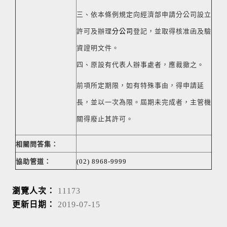
三、依本條例規定向經濟部申請分公司設立
許可及辦理
分公司
登記，並取得核准函及驗
資證明文件。
四、原設有代表人辦事處者，應裁撤之。
前項所定期限，如有特殊事由，得申請延
長，並以一次為限。屆期未完成者，主管機
關得廢止其許可。
相關問答集：
協助管道：
(02) 8968-9999
瀏覽人次：
11173
更新日期：
2019-07-15