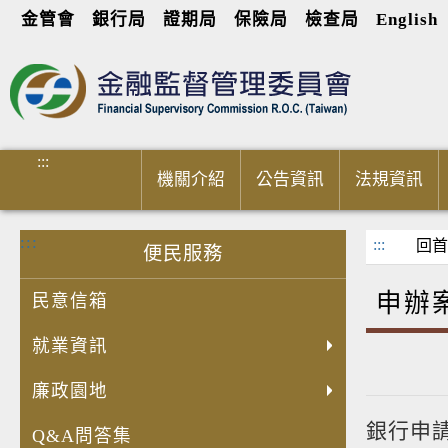
金管會
銀行局
證期局
保險局
檢查局
English
進入內容區塊
:::
機關介紹
公告資訊
法規資訊
:::
:::
回首
便民服務
申辦
民意信箱
就業資訊
廉政園地
銀行申
Q&A問答集