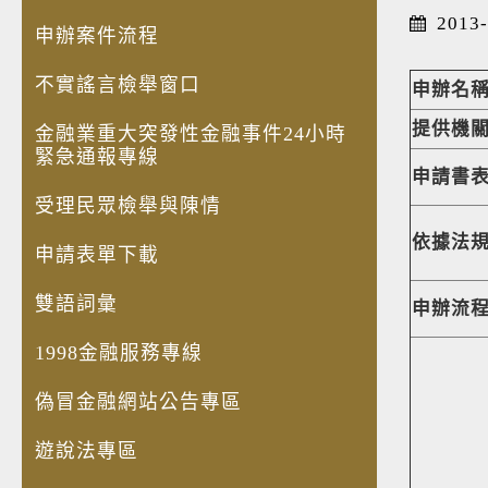
救
2013-
助
申辦案件流程
不實謠言檢舉窗口
申辦名
提供機
金融業重大突發性金融事件24小時
緊急通報專線
申請書
受理民眾檢舉與陳情
依據法
申請表單下載
雙語詞彙
申辦流
1998金融服務專線
偽冒金融網站公告專區
遊說法專區