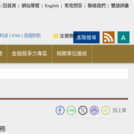
::
回首頁
|
網站導覽
|
English
|
常見問答
|
聯絡我們
|
雙語詞彙
科技
|
IFRS
|
洗錢防制
法規檢索
進階搜尋
開
金融競爭力專區
相關單位連結
_
回上頁
務