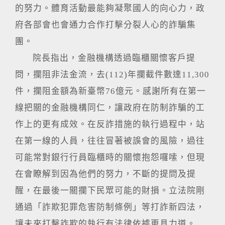
的努力。體育活動最能夠凝聚國人的向心力，政
府各部會也會通力合作打擊分裂人心的詐騙集
團。
院長指出，金融機構透過臨櫃關懷客戶提
問，攔阻非法金流，去(112)年攔截件數達11,300
件，攔阻金額為新臺幣76億元。感謝所有在第一
線把關的金融機構同仁，讓政府在防制詐騙的工
作上的更有成效。在反詐措施的執行過程中，站
在第一線的人員，往往冒著被誤會的風險，過往
可能常對銀行行員臨櫃時的關懷抱怨囉嗦，但現
在會瞭解到因為他們的努力，不斷的提問及提
醒，在最後一關攔下民眾可能的財損。立法院剛
通過「詐欺犯罪危害防制條例」等打詐新四法，
讓未來打擊詐欺的執行有法律依據更具力道。