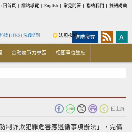
::
回首頁
|
網站導覽
|
English
|
常見問答
|
聯絡我們
|
雙語詞彙
科技
|
IFRS
|
洗錢防制
法規檢索
進階搜尋
開
金融競爭力專區
相關單位連結
_
回上頁
防制詐欺犯罪危害應遵循事項辦法」，完備