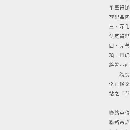
平臺得辦
欺犯罪防
三、深化
法定貨幣
四、完善
項，且虛
將警示虛
為廣納
修正條文
站之「草
聯絡單位
聯絡電話：(