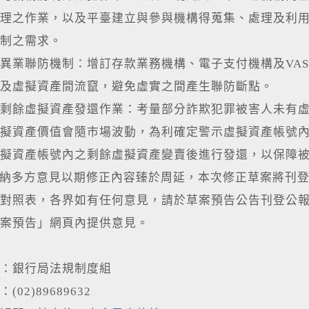
理之作業，以及平臺建立與參與機構得蒐集、處理及利
制之需求。
異業聯防機制：增訂存款業務機構、電子支付機構及VA
及虛擬資產間流竄，避免虛實之間產生聯防斷點。
剩餘虛擬資產發還作業：考量部分詐欺犯罪被害人未有
擬資產價值會隨市場波動，為利確定警示虛擬資產帳號內
擬資產帳號內之剩餘虛擬資產變賣後進行發還，以保障
多方意見以期修正內容臻於周延，本次修正草案將刊登
對照表，各界如有任何意見，請於草案預告公告刊登公報
案預告」網頁內提供意見。
：銀行局法規制度組
02)89689632