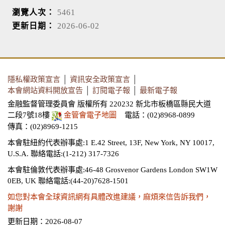
瀏覽人次：
5461
更新日期：
2026-06-02
隱私權政策宣言
│
資訊安全政策宣言
│
本會網站資料開放宣告
│
訂閱電子報
│
最新電子報
金融監督管理委員會 版權所有 220232 新北市板橋區縣民大道
二段7號18樓
金管會電子地圖
電話：(02)8968-0899
傳真：(02)8969-1215
本會駐紐約代表辦事處:1 E.42 Street, 13F, New York, NY 10017,
U.S.A.
聯絡電話:(1-212) 317-7326
本會駐倫敦代表辦事處:46-48 Grosvenor Gardens London SW1W
0EB, UK
聯絡電話:(44-20)7628-1501
如您對本會全球資訊網有具體改進建議，麻煩來信告訴我們，
謝謝
更新日期：2026-08-07