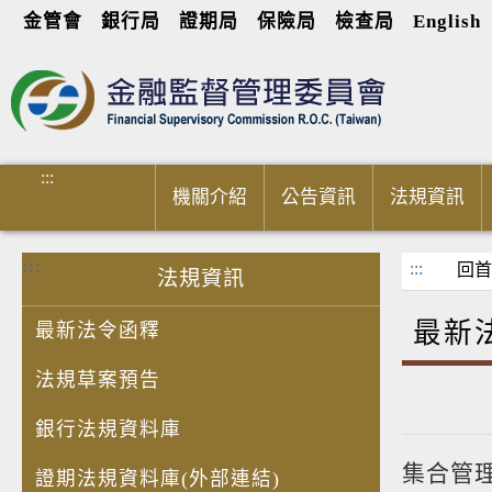
金管會
銀行局
證期局
保險局
檢查局
English
進入內容區塊
:::
機關介紹
公告資訊
法規資訊
:::
:::
回首
法規資訊
最新
最新法令函釋
法規草案預告
銀行法規資料庫
集合管
證期法規資料庫(外部連結)