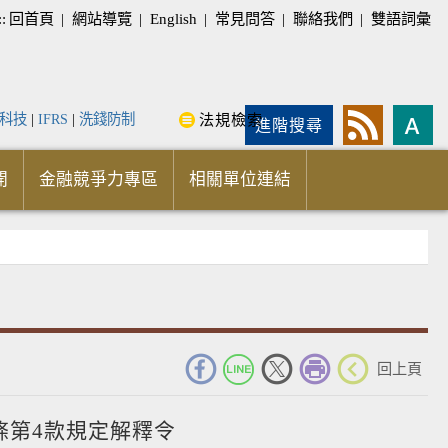
::
回首頁
|
網站導覽
|
English
|
常見問答
|
聯絡我們
|
雙語詞彙
科技
|
IFRS
|
洗錢防制
法規檢索
進階搜尋
開
金融競爭力專區
相關單位連結
_
回上頁
條第4款規定解釋令