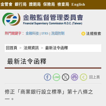
金管會
銀行局
證期局
保險局
檢查局
English
熱門關鍵字：
金融科技
|
IFRS
|
洗錢防制
法規檢索
回首頁
法規資訊
最新法令函釋
最新法令函釋
_
回上頁
修正「商業銀行設立標準」第十八條之
一。