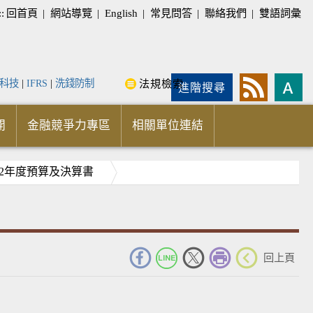
::
回首頁
|
網站導覽
|
English
|
常見問答
|
聯絡我們
|
雙語詞彙
科技
|
IFRS
|
洗錢防制
法規檢索
進階搜尋
開
金融競爭力專區
相關單位連結
02年度預算及決算書
_
回上頁