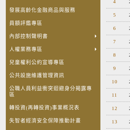
4
發展高齡化金融商品與服務
5
員額評鑑專區
6
內部控制聲明書
7
人權業務專區
8
兒童權利公約宣導專區
9
公共設施維護管理資訊
10
公職人員利益衝突迴避身分揭露專
區
11
轉投資(再轉投資)事業概況表
12
失智者經濟安全保障推動計畫
13