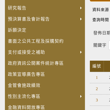
發
員
內
人
兒
公
公
轉
失
法
出
安
展
額
部
權
童
共
職
投
智
規
國
全
研究報告
資料來源
高
評
控
業
權
設
人
資
者
命
考
及
齡
鑑
制
預決算書及會計報告
務
利
施
員
(再
經
令
察
衛
查詢時間
化
專
聲
專
公
維
利
轉
濟
草
費
生
訴願決定
金
區
明
區
約
護
益
投
安
案
用
防
發佈日期
融
書
宣
管
衝
資)
全
年
明
護
書面之公共工程及採購契約
商
導
理
突
事
保
度
細
專
關鍵字
品
專
資
迴
業
障
立
專
區
支付或接受之補助
與
區
訊
避
概
推
法
區
服
身
況
動
計
政府資訊公開案件統計專區
務
分
表
計
畫
編號
揭
畫
專
政策宣導廣告專區
1
露
區
專
金管會施政績效
2
區
性別主流化專區
3
金融資料開放專區