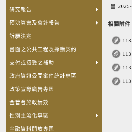
發
員
內
人
兒
公
公
轉
失
法
出
安
2025-
展
額
部
權
童
共
職
投
智
規
國
全
研究報告
高
評
控
業
權
設
人
資
者
命
考
及
齡
鑑
制
預決算書及會計報告
務
利
施
員
(再
經
令
察
衛
相關附件
化
專
聲
專
公
維
利
轉
濟
草
費
生
訴願決定
金
區
明
區
約
護
益
投
安
案
用
防
11
融
書
宣
管
衝
資)
全
年
明
護
書面之公共工程及採購契約
商
導
理
突
事
保
度
細
專
11
品
專
資
迴
業
障
立
專
區
支付或接受之補助
與
區
訊
避
概
推
法
區
1
服
身
況
動
計
政府資訊公開案件統計專區
務
分
表
計
畫
1
揭
畫
專
政策宣導廣告專區
露
區
專
金管會施政績效
區
性別主流化專區
金融資料開放專區