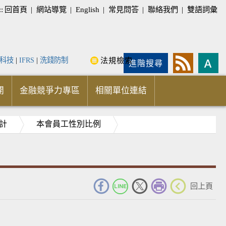
::
回首頁
|
網站導覽
|
English
|
常見問答
|
聯絡我們
|
雙語詞彙
科技
|
IFRS
|
洗錢防制
法規檢索
進階搜尋
開
金融競爭力專區
相關單位連結
計
本會員工性別比例
_
回上頁