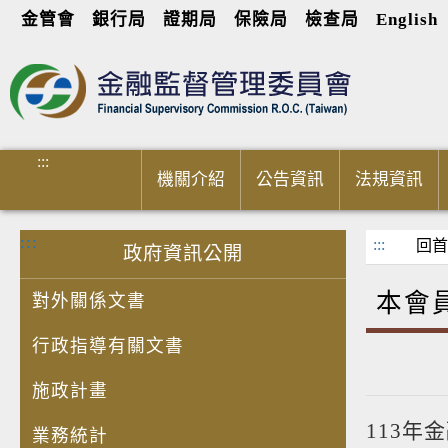
金管會
銀行局
證期局
保險局
檢查局
English
進入內容區塊
:::
機關介紹
公告資訊
法規資訊
:::
:::
回首
政府資訊公開
本會
對外關係文書
行政指導有關文書
施政計畫
113
業務統計