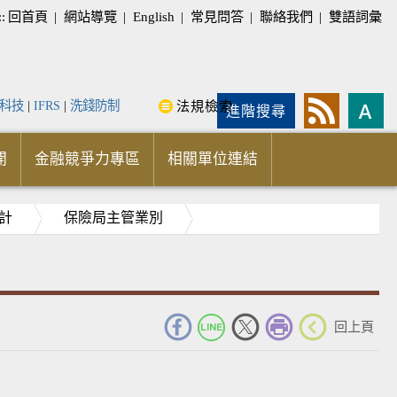
::
回首頁
|
網站導覽
|
English
|
常見問答
|
聯絡我們
|
雙語詞彙
科技
|
IFRS
|
洗錢防制
法規檢索
進階搜尋
開
金融競爭力專區
相關單位連結
計
保險局主管業別
_
回上頁