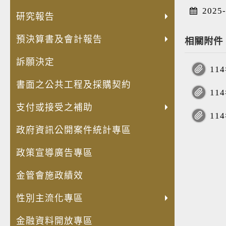
發
員
內
人
兒
公
公
轉
失
法
出
安
2025-
展
額
部
權
童
共
職
投
智
規
國
全
研究報告
高
評
控
業
權
設
人
資
者
命
考
及
齡
鑑
制
預決算書及會計報告
務
利
施
員
(再
經
令
察
衛
相關附件
化
專
聲
專
公
維
利
轉
濟
草
費
生
訴願決定
金
區
明
區
約
護
益
投
安
案
用
防
1
融
書
宣
管
衝
資)
全
年
明
護
書面之公共工程及採購契約
商
導
理
突
事
保
度
細
專
1
品
專
資
迴
業
障
立
專
區
支付或接受之補助
與
區
訊
避
概
推
法
區
1
服
身
況
動
計
政府資訊公開案件統計專區
務
分
表
計
畫
揭
畫
專
政策宣導廣告專區
露
區
專
金管會施政績效
區
性別主流化專區
金融資料開放專區