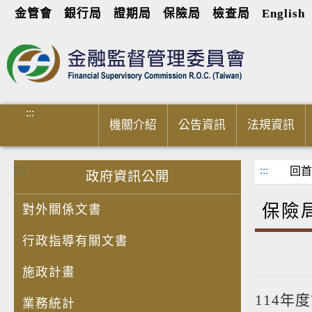
金管會
銀行局
證期局
保險局
檢查局
English
進入內容區塊
:::
機關介紹
公告資訊
法規資訊
:::
:::
回首
政府資訊公開
保險
對外關係文書
行政指導有關文書
施政計畫
114年
業務統計