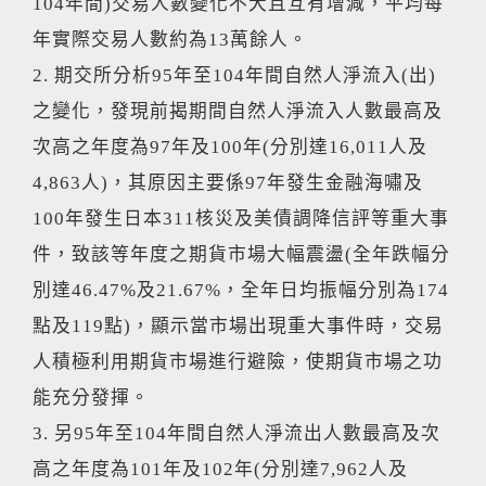
104年間)交易人數變化不大且互有增減，平均每
年實際交易人數約為13萬餘人。
2. 期交所分析95年至104年間自然人淨流入(出)
之變化，發現前揭期間自然人淨流入人數最高及
次高之年度為97年及100年(分別達16,011人及
4,863人)，其原因主要係97年發生金融海嘯及
100年發生日本311核災及美債調降信評等重大事
件，致該等年度之期貨市場大幅震盪(全年跌幅分
別達46.47%及21.67%，全年日均振幅分別為174
點及119點)，顯示當市場出現重大事件時，交易
人積極利用期貨市場進行避險，使期貨市場之功
能充分發揮。
3. 另95年至104年間自然人淨流出人數最高及次
高之年度為101年及102年(分別達7,962人及