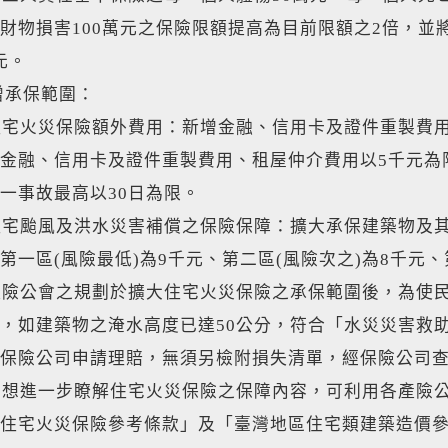
財物損害100萬元之保險限額提高為目前限額之2倍，並將
萬元。
增承保範圍：
加住宅火災保險額外費用：新增金融、信用卡及證件重製
金融、信用卡及證件重製費用、租屋仲介費用以5千元為
一事故最高以30日為限。
加住宅颱風及洪水災害補償之保險保障：擴大承保建築物
第一區(風險最低)為9千元、第二區(風險次之)為8千元、
險公會之規劃於擴大住宅火災保險之承保範圍後，為使民
，如建築物之淹水高度已達50公分，符合「水災災害救
保險公司申請理賠，無須另檢附損失清單，經保險公司
想進一步瞭解住宅火災保險之保障內容，可利用各產險
住宅火災保險參考條款」及「臺灣地區住宅類建築造價