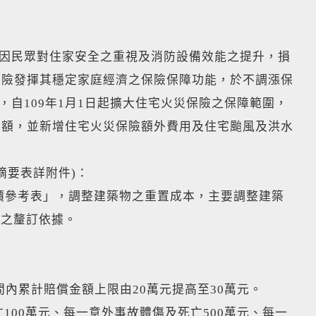
，因民眾對住家安全之重視及消防設備效能之提升，損
保險發揮其穩定家庭經濟之保險保障功能，於不調漲保
，自109年1月1日起擴大住宅火災保險之保障範圍，
限額，並新增住宅火災保險額外費用及住宅颱風及洪水
摘要表詳附件)：
價參考表」，調整建築物之重置成本，主要調整建築
額之釐訂依據。
間內累計賠償金額上限由20萬元提高至30萬元。
亡100萬元、每一意外事故體傷及死亡500萬元、每一