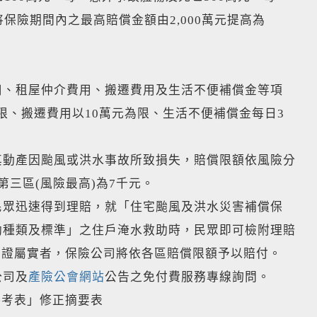
保險期間內之最高賠償金額由2,000萬元提高為
費用、租屋仲介費用、搬遷費用及生活不便補償金等項
限、搬遷費用以10萬元為限、生活不便補償金每日3
及其動產因颱風或洪水事故所致損失，賠償限額依風險分
第三區(風險最高)為7千元。
眾迅速得到理賠，就「住宅颱風及洪水災害補償保
助種類及標準」之住戶淹水救助時，民眾即可檢附理賠
查證屬實者，保險公司將依各區賠償限額予以賠付。
公司及
產險公會網站
公告之免付費服務專線詢問。
參考表」修正摘要表