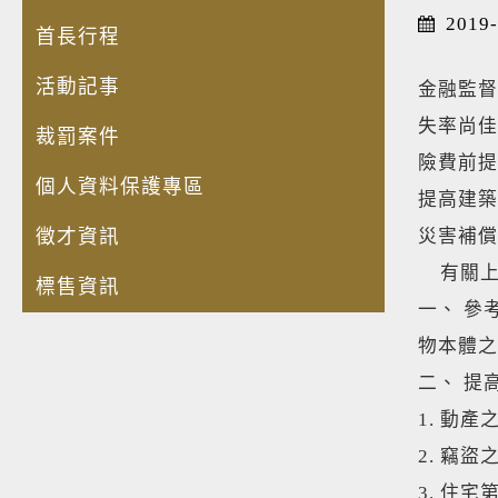
2019-
首長行程
活動記事
金融監督
失率尚佳
裁罰案件
險費前提
個人資料保護專區
提高建築
徵才資訊
災害補償
有關上開
標售資訊
一、 參
物本體之
二、 提
1. 動
2. 竊
3. 住