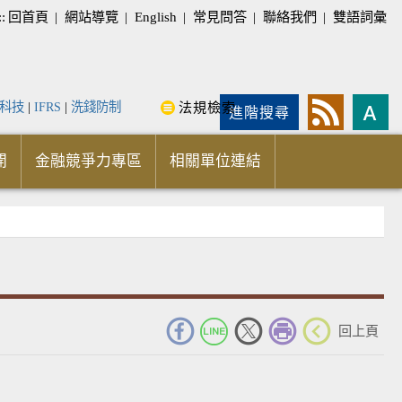
::
回首頁
|
網站導覽
|
English
|
常見問答
|
聯絡我們
|
雙語詞彙
科技
|
IFRS
|
洗錢防制
法規檢索
進階搜尋
開
金融競爭力專區
相關單位連結
_
回上頁