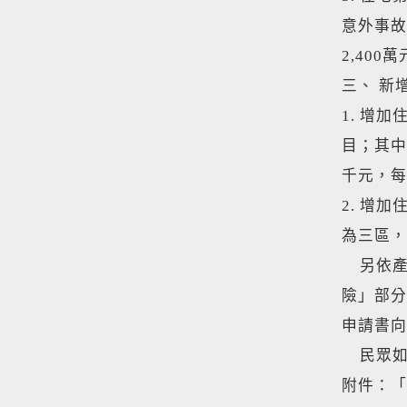
意外事故
2,400
三、 新
1. 增
目；其中
千元，每
2. 增
為三區，
另依產
險」部分
申請書向
民眾如
附件：「