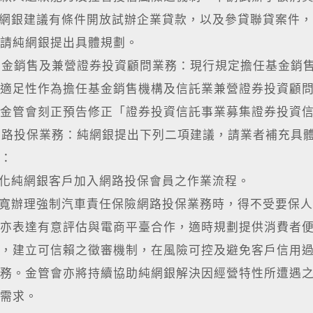
純網銀建議有條件開放試辦企業貸款，以及參貸聯貸案件
請純網銀提出具體規劃。
基金銷售及兼營證券投資顧問業務：現行規定擔任基金銷
適足性作為擔任基金銷售機構及信託業兼營證券投資顧
金管會刻正預告修正「證券投資信託事業募集證券投資
網路投保業務：純網銀提出下列二項建議，請業者補充具
：
簡化純網銀客戶加入網路投保會員之作業流程。
放寬辦理強制汽車責任保險網路投保業務時，得不受要保
亦表達有意評估與電商平臺合作，適時規劃提供消費者
，建立可信賴之徵審機制，在風險可控及避免客戶信用
務。金管會亦將持續協助純網銀解決因經營特性所遭遇
需求。