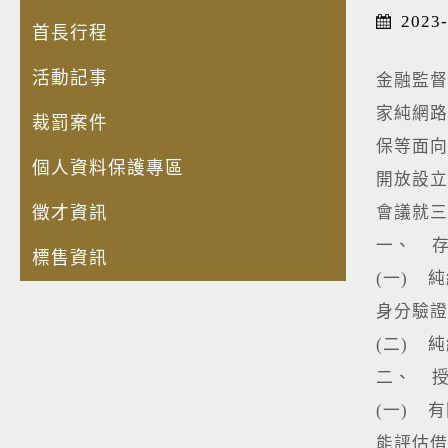
2023-
首長行程
活動記事
金融監督
家純網路
裁罰案件
保等面向
個人資料保護專區
開放設立
徵才資訊
會議就三
一、 
標售資訊
(一) 
身分驗證
(二) 
二、 
(一) 
能評估借