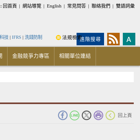
::
回首頁
|
網站導覽
|
English
|
常見問答
|
聯絡我們
|
雙語詞彙
科技
|
IFRS
|
洗錢防制
法規檢索
進階搜尋
開
金融競爭力專區
相關單位連結
_
回上頁