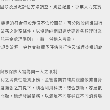
，因涉及風險評估方法調整、資產配置、專業人力充實
售機構須符合每股淨值不低於面額，可分階段研議銀行
問業務之財務條件，以協助純網銀逐步建置各類理財業
信託基金處理準則」，將一併納入考量。
體規劃流程，金管會將續予評估可行性及辦理後續規範
人與被保險人需為同一人之限制。
便利之消費性融資服務。金管會期許純網銀能依據自身
過度擴張之前提下，積極利用科技、結合創新，發展數
之問題，穩步發展業務，以滿足不同客群在不同消費場