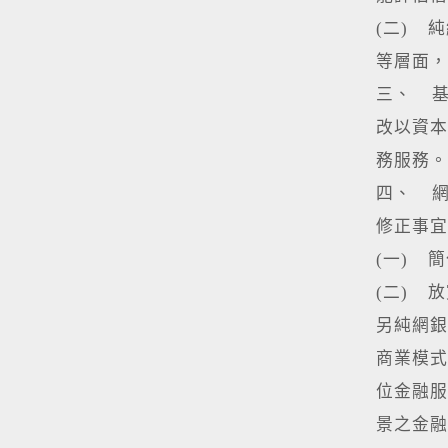
(二) 
等層面，
三、 
改以資本
務服務。
四、 
修正事宜
(一) 
(二) 
另純網銀
商業模式
位金融服
景之金融