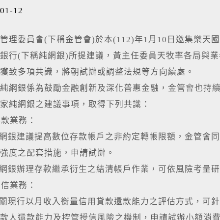
01-12
管理委員會(下稱金管會)於本(112)年1月10日邀集
銀行(下稱純網銀)所提建議，黃主任委員天牧率各局與
獲致多項共識，將朝試辦或調整法規等方向續處。
純網銀係為鼓勵金融創新及深化普惠金融，金管會也持
家純網銀之建議事項，取得下列共識：
存款業務：
純網銀建議提高數位存款帳戶之非約定轉帳限額，金管會
強度之配套措施，申請試辦。
純網銀辦理存款繼承衍生之結清帳戶作業，可依風險考量
授信業務：
有關現行以月收入衡量信用貸款還款能力之評估方式，可
款人還款能力及控管授信風險之機制，申請試辦小額消