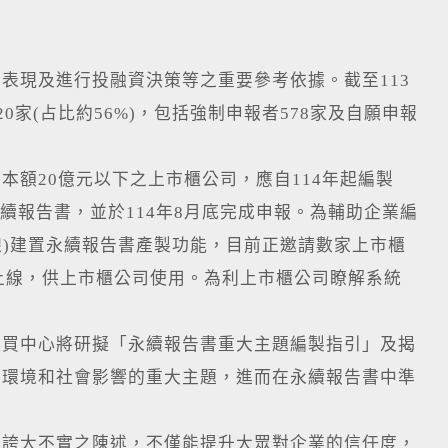
現及進行投融資決策等之重要參考依據。截至113
0家(占比約56%)，包括強制申報者578家及自願申報
20億元以下之上市櫃公司，應自114年起編製
製永續報告書，並於114年8月底完成申報。為輔助企業編
上線)建置永續報告書產製功能，目前正邀請數家上市櫃
式上線，供上市櫃公司使用。為利上市櫃公司瞭解系統
買中心將研擬「永續報告書重大主題編製指引」及揭
、環境和社會影響的重大主題，進而在永續報告書中準
誇大不實之陳述，不僅能提升大眾對企業的信任度，