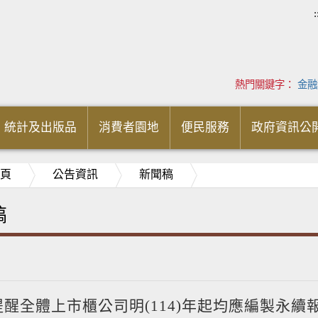
:
熱門關鍵字：
金融
統計及出版品
消費者園地
便民服務
政府資訊公
頁
公告資訊
新聞稿
稿
醒全體上市櫃公司明(114)年起均應編製永續