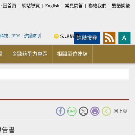
::
回首頁
|
網站導覽
|
English
|
常見問答
|
聯絡我們
|
雙語詞彙
科技
|
IFRS
|
洗錢防制
法規檢索
進階搜尋
開
金融競爭力專區
相關單位連結
_
回上頁
報告書