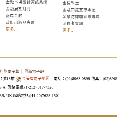
金融市場統計資訊系統
金檢學堂
金融展望月刊
金融知識宣導專區
兩岸金融
金融防詐騙宣導專區
政府出版品專區
消費者資訊
更多...
更多...
訂閱電子報
│
最新電子報
7號18樓
金管會電子地圖
電話：(02)8968-0899
傳真：(02)8969
S.A.
聯絡電話:(1-212) 317-7326
EB, UK
聯絡電話:(44-20)7628-1501
謝