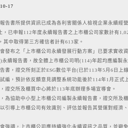
10-17
告書所提供資訊已成為各利害關係人檢視企業永續經營表
止，已申報112年度永續報告書之上市櫃公司家數計有1,02
家，其中取得第三方確信者計有613家。
布之「上市櫃公司永續發展行動方案」已要求實收資本額
年度)永續報告書，故全體上市櫃公司明(114)年起均應編
告書，證交所刻正於ESG數位平台(已於113年5月6日
試編，預計依反饋意見調整系統功能後於114年1月正
，證交所及櫃買中心將於113年底辦理多場宣導會。
為協助中小型上市櫃公司編製永續報告書，證交所及櫃
以引導上市櫃公司有效識別、評估並報告其營運對經濟
強調，上市櫃公司應持續強化永續資訊之品質，並避免