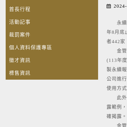
2024-
首長行程
活動記事
永續報
年8月底
裁罰案件
者442
個人資料保護專區
金管會發
徵才資訊
(113
製永續報
標售資訊
公司進行
使用方式
此外，
露範例，
確揭露。
金管會