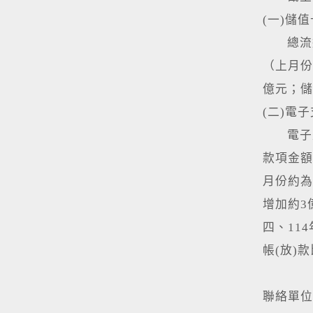
(一)儲
總流通卡
（上月份
億元；儲
(二)電
電子支付
款項金額
月份約為
增加約3
四、11
帳(放)
聯絡單位