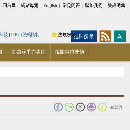
::
回首頁
|
網站導覽
|
English
|
常見問答
|
聯絡我們
|
雙語詞彙
科技
|
IFRS
|
洗錢防制
法規檢索
進階搜尋
開
金融競爭力專區
相關單位連結
_
回上頁