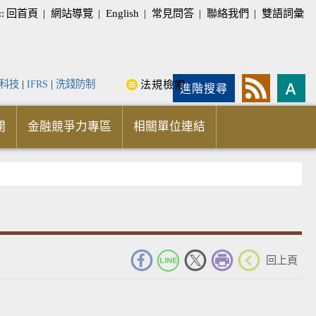
::
回首頁
|
網站導覽
|
English
|
常見問答
|
聯絡我們
|
雙語詞彙
科技
|
IFRS
|
洗錢防制
法規檢索
進階搜尋
開
金融競爭力專區
相關單位連結
_
回上頁