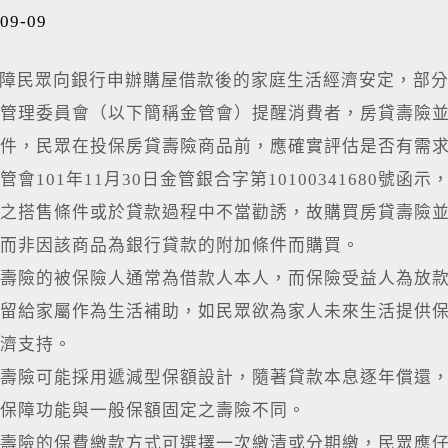
09-09
民眾向銀行申辦購屋借款後的家庭生活經濟安定，部分
管理委員會（以下簡稱金管會）提醒消費者，房貸壽險
條件，民眾在投保房貸壽險商品前，應確實評估是否有需
管會101年11月30日金管銀合字第10100341680
之搭售條件或於貸款過程中不當勸誘，故購買房貸壽險
而非因該商品為銀行貸款的附加條件而購買。
壽險的被保險人通常為借款人本人，而保險受益人為放
留給家屬作為生活補助，如民眾欲為家人未來生活提供
濟支持。
壽險可能採用遞減型保額設計，隨著貸款本息逐年償還
保障功能與一般保額固定之壽險不同。
壽險的保費繳款方式可選擇一次繳清或分期繳，民眾應