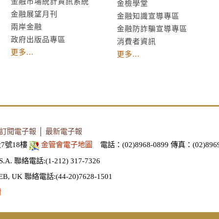
金融市場統計資訊系統
金檢學堂
金融展望月刊
金融知識宣導專區
兩岸金融
金融防詐騙宣導專區
政府出版品專區
消費者資訊
更多...
更多...
訂閱電子報
│
最新電子報
7號18樓
金管會電子地圖
電話：(02)8968-0899
傳真：(02)8969
S.A.
聯絡電話:(1-212) 317-7326
EB, UK
聯絡電話:(44-20)7628-1501
謝