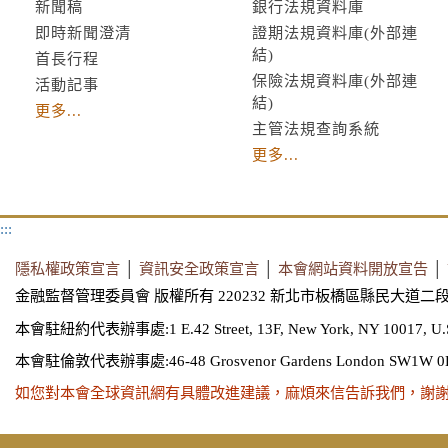
新聞稿
銀行法規資料庫
即時新聞澄清
證期法規資料庫(外部連
結)
首長行程
保險法規資料庫(外部連
活動記事
結)
更多...
主管法規查詢系統
更多...
:::
隱私權政策宣言
│
資訊安全政策宣言
│
本會網站資料開放宣告
│
金融監督管理委員會 版權所有 220232 新北市板橋區縣民大道二段
本會駐紐約代表辦事處:1 E.42 Street, 13F, New York, NY 10017, U.
本會駐倫敦代表辦事處:46-48 Grosvenor Gardens London SW1W 0
如您對本會全球資訊網有具體改進建議，麻煩來信告訴我們，謝