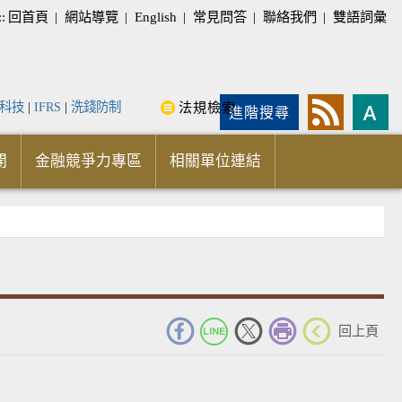
::
回首頁
|
網站導覽
|
English
|
常見問答
|
聯絡我們
|
雙語詞彙
科技
|
IFRS
|
洗錢防制
法規檢索
進階搜尋
開
金融競爭力專區
相關單位連結
_
回上頁