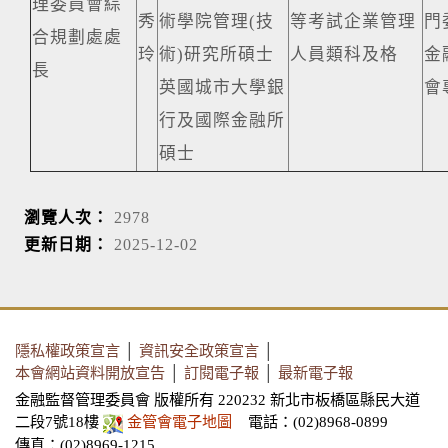
理委員會綜
秀
術學院管理(技
等考試企業管理
門
合規劃處處
玲
術)研究所碩士
人員類科及格
金
長
英國城市大學銀
會
行及國際金融所
碩士
瀏覽人次：
2978
更新日期：
2025-12-02
隱私權政策宣言
│
資訊安全政策宣言
│
本會網站資料開放宣告
│
訂閱電子報
│
最新電子報
金融監督管理委員會 版權所有 220232 新北市板橋區縣民大道
二段7號18樓
金管會電子地圖
電話：(02)8968-0899
傳真：(02)8969-1215