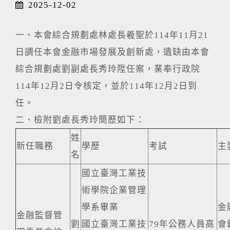
2025-12-02
一、本會綜合規劃處林處長羲聖於114年11月21
日調任本會金融市場發展及創新處，遺缺由本會
綜合規劃處劉副處長秀玲陞任案，業奉行政院
114年12月2日令核定，並於114年12月2日到
任。
二、檢附劉處長秀玲簡歷如下：
姓
新任職務
學歷
考試
主
名
國立臺灣工業技
術學院企業管理
學系畢業
金
金融監督管
劉
國立臺灣工業技
79年公務人員高
會