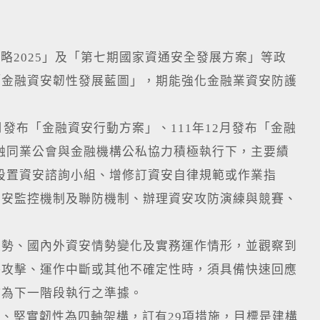
2025」及「第七期國家資通安全發展方案」等政
「金融資安韌性發展藍圖」，期能強化金融業資安防護
布「金融資安行動方案」、111年12月發布「金融
金融同業公會與金融機構公私協力積極執行下，主要績
設置資安諮詢小組、增修訂資安自律規範或作業指
資安監控機制及聯防機制、辦理資安攻防演練與競賽、
趨勢、國內外資安情勢變化及實務運作情形，並觀察到
路攻擊、運作中斷或其他不確定性時，須具備快速回應
作為下一階段執行之準據。
堅實韌性為四軸架構，訂有29項措施，目標是建構