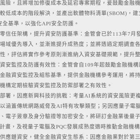
風險，且將增加修復成本及延宕專案期程，爰鼓勵金融
較低成本的階段解決，並產出軟體物料清單(SBOM)，
I)安全基準，以強化API安全防護。
零信任架構，提升資安防護基準：金管會已於113年7
場域優先導入，並漸進提升成熟度；並將透過定期調查
性，評估將實作參考原則漸進納入資安基礎規範，提升
資安監控及防護有效性：金管會自109年起鼓勵金融機構
金融資安監控及組態基準，提供金融機構參考運用，將持
機構定期檢驗資安監控及防禦部署之有效性。
部署，因應新興科技的挑戰：考量AI系統的資安風險更
以涵蓋傳統網路威脅及AI特有攻擊類型；另因應量子電
、電子簽章及身分驗證等加密安全，將研訂金融業後量子密
移計畫，及視量子電腦及PQC發展成熟度適時推動金融機構
供應鏈資安，健全金融資安生態系：因應金融業對於第