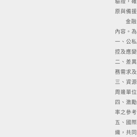
驗證，確
原與備援
金融資
內容。為
一、公私
控及應變
二、差異
務需求及
三、資源
周邊單位
四、激勵
率之參考
五、國際
織，共同