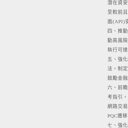
潛在資安
至較前且
面(AP
四、推動
動高風險
執行可達
五、強化
法，制定
鼓勵金融
六、前瞻
考指引，
網路交易
PQC遷
七、強化