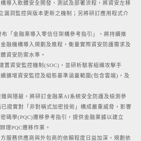
機構導入軟體安全開發、測試及部署流程，將資安左移
建立漏洞監控與版本更新之機制；另將研訂應用程式介
月發布「金融業導入零信任架構參考指引」，將持續推
各金融機構導入規劃及進程，衡量實際資安防護需求及
整體資安防禦水準。
建置資安監控機制(SOC)，並研析駭客組織攻擊手
續擴增資安監控及組態基準涵蓋範圍(包含雲端)，及
複雜與隱蔽，將研訂金融業AI系統安全防護及檢測參
腦已證實對「非對稱式加密技術」構成嚴重威脅，影響
碼學(PQC)遷移參考指引，提供金融業據以建立
辦理PQC遷移作業。
三方服務供應商與外包商的依賴程度日益加深，規劃依