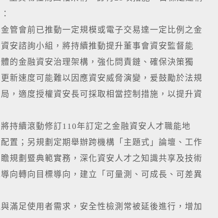
下：
：金管會前已推動一定規模或電子交易達一定比例之金
置資安諮詢小組，將持續推動提升董事會資安監督能
一體的金融資安治理架構，強化問責鏈、確保決策獨
且更新速度可能難以因應資安威脅演變，爰鼓勵於法規
布局，適度授權資安長可採取相當控制措施，以提升資
將持續滾動修訂110年訂定之金融資安人才職能地
能配置；另規劃定期舉辦跨機構「主題式」論壇、工作
前瞻規劃暨典範實務，深化資安人才之知識共享及技術
規導向轉向目標導向，建立「可量測、可成長、可差異
現與滿足使用者需求，安全性檢測常被延後進行，增加