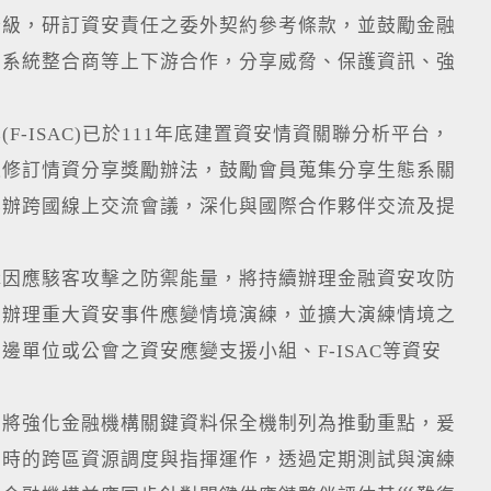
分級，研訂資安責任之委外契約參考條款，並鼓勵金融
、系統整合商等上下游合作，分享威脅、保護資訊、強
-ISAC)已於111年底建置資安情資關聯分析平台，
議修訂情資分享獎勵辦法，鼓勵會員蒐集分享生態系關
舉辦跨國線上交流會議，深化與國際合作夥伴交流及提
構因應駭客攻擊之防禦能量，將持續辦理金融資安攻防
續辦理重大資安事件應變情境演練，並擴大演練情境之
單位或公會之資安應變支援小組、F-ISAC等資安
已將強化金融機構關鍵資料保全機制列為推動重點，爰
生時的跨區資源調度與指揮運作，透過定期測試與演練