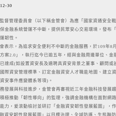
12-30
督管理委員會（以下稱金管會）為應「國家資通安全戰略
保金融系統營運不中斷，提供民眾安心交易環境，發布
運韌性。
示，為追求安全便利不中斷的金融服務，於109年8月發
方案2.0」，執行迄今已逾五年，經與金融周邊單位、
已達成(如設置資安長及遴聘具資安背景之董事、顧問或
國際資安管理標準、訂定金融資安人才職能地圖、建立
資安事件應變體系等項)。
務發展與科技進步，金管會再審視近三年金融科技發展
積極推動「韌性導向」的監理，強調金融機構在面對網
能力，爰滾動檢討並研訂「金融資安韌性發展藍圖」，
資安韌性發展藍圖」以目標治理、全域防護、生態聯防、