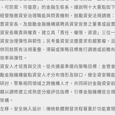
、可防禦、可復原」的金融生態系。謹說明十大重點如
經營階層資安治理職能與問責機制，鼓勵資安法規調適
置資安長，及鼓勵金融機構遴聘具資安背景之董事或設
資安長職責與權責，建立具「責任、權限、資源」三位
資安治理彈性與韌性；另考量資安法遵要求愈趨繁複，
併同就既有法規重疊、滯礙或策略目標進行調適或前瞻
效率與彈性。
資安人才培育與交流，從共通基準邁向策略目標：金管會
勵金融機構盤點資安人才分布情形及缺口，健全資安職
研討，聚集相同領域之跨機構人才，共同研討金融資安
藉以調修建立成熟度分級評估指標，引導金融機構從合
架構。
左移，安全納入設計：傳統軟體開發流程著重於功能實