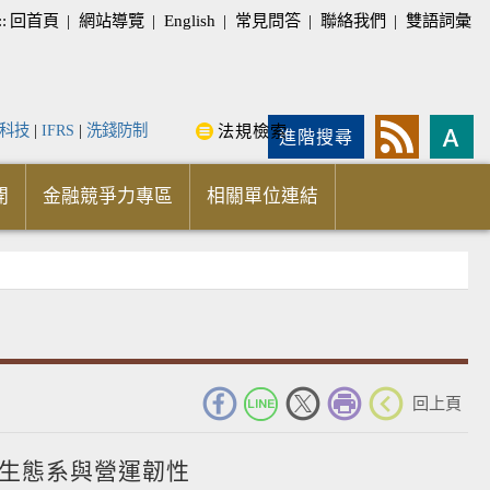
::
回首頁
|
網站導覽
|
English
|
常見問答
|
聯絡我們
|
雙語詞彙
科技
|
IFRS
|
洗錢防制
法規檢索
進階搜尋
開
金融競爭力專區
相關單位連結
_
回上頁
生態系與營運韌性