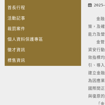
2025-
首長行程
活動記事
金融監
策，及確
裁罰案件
能力及營
個人資料保護專區
金管會表
徵才資訊
資安行動
效指標均
標售資訊
引、導入
建立金融
為因應業
國際間正
與復原的
「金融