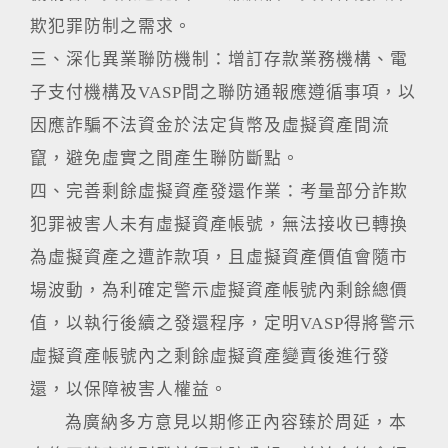
欺犯罪防制之需求。
三、深化異業聯防機制：增訂存款業務機構、電
子支付機構及VASP間之聯防通報應遵循事項，以
因應詐騙不法資金於法定貨幣及虛擬資產間流
竄，避免虛實之間產生聯防斷點。
四、完善剩餘虛擬資產發還作業：考量部分詐欺
犯罪被害人未有虛擬資產帳號，無法接收已轉換
為虛擬資產之遭詐款項，且虛擬資產價值會隨市
場波動，為利確定警示虛擬資產帳號內剩餘總價
值，以執行後續之發還程序，定明VASP得將警示
虛擬資產帳號內之剩餘虛擬資產變賣後進行發
還，以保障被害人權益。
為廣納多方意見以期修正內容臻於周延，本