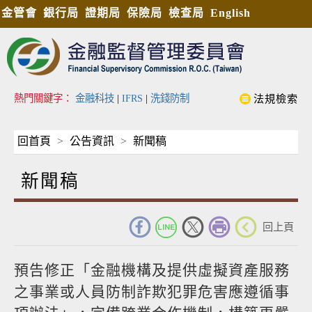
金管會
銀行局
證期局
保險局
檢查局
English
熱門關鍵字：
金融科技
|
IFRS
|
洗錢防制
法規檢索
回首頁
公告資訊
新聞稿
新聞稿
_
回上頁
預告修正「金融機構及提供虛擬資產服務
之事業或人員防制詐欺犯罪危害應遵循事