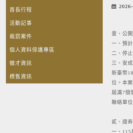
2026-
首長行程
活動記事
壹、公開
裁罰案件
一、預計
個人資料保護專區
二、停止
徵才資訊
三、安成
新臺幣1
標售資訊
位。本案
屆滿7個
聯絡單位：
貳、證券
一、11