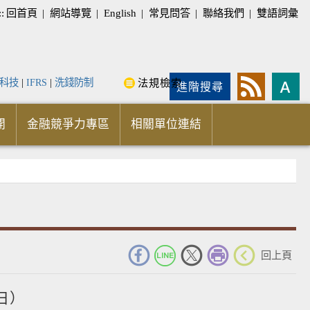
::
回首頁
|
網站導覽
|
English
|
常見問答
|
聯絡我們
|
雙語詞彙
科技
|
IFRS
|
洗錢防制
法規檢索
進階搜尋
開
金融競爭力專區
相關單位連結
_
回上頁
日）