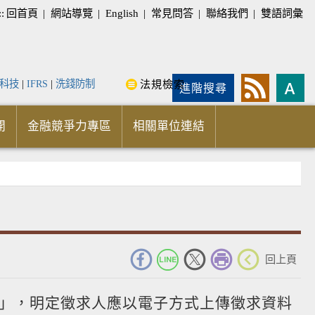
::
回首頁
|
網站導覽
|
English
|
常見問答
|
聯絡我們
|
雙語詞彙
科技
|
IFRS
|
洗錢防制
法規檢索
進階搜尋
開
金融競爭力專區
相關單位連結
_
回上頁
」，明定徵求人應以電子方式上傳徵求資料