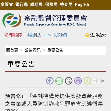
金管會
銀行局
證期局
保險局
檢查局
English
熱門關鍵字：
金融科技
|
IFRS
|
洗錢防制
法規檢索
回首頁
公告資訊
重要公告
重要公告
_
回上頁
預告修正「金融機構及提供虛擬資產服務
之事業或人員防制詐欺犯罪危害應遵循事