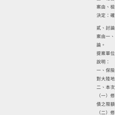
案由、檢
決定：確
貳、討論
案由一、
論。
提案單位
說明：
一、保險
對大陸地
二、本次
（一）修
債之限額
（二）修