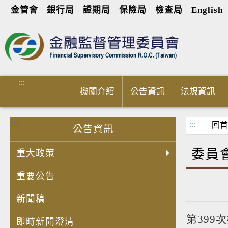
金管會
銀行局
證期局
保險局
檢查局
English
進入內容區塊
:::
機關介紹
公告資訊
法規資訊
:::
:::
回首
公告資訊
委員
重大政策
重要公告
新聞稿
第399
即時新聞澄清