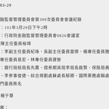
03-29
融監督管理委員會第399次委員會會議紀錄
：101年3月29日下午2時
：行政院金融監督管理委員會0826會議室
：陳主任委員裕璋
：李副主任委員紀珠、吳副主任委員當傑、楊專任委員
專任委員易宏、林專任委員建智
：銀行局桂局長先農、證券期貨局李局長啟賢、保險局
、李參事俊德、綜合規劃處蘇處長郁卿、國際業務處賴
門委員秩名
：楊于慧
案：