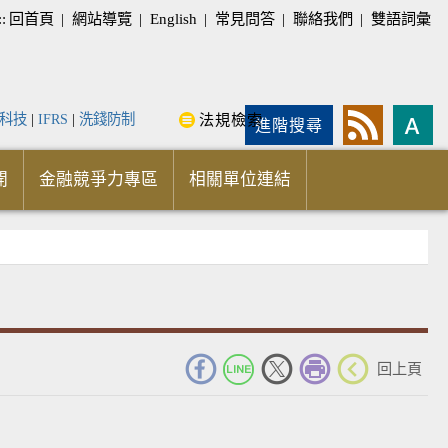
::
回首頁
|
網站導覽
|
English
|
常見問答
|
聯絡我們
|
雙語詞彙
科技
|
IFRS
|
洗錢防制
法規檢索
進階搜尋
開
金融競爭力專區
相關單位連結
_
回上頁