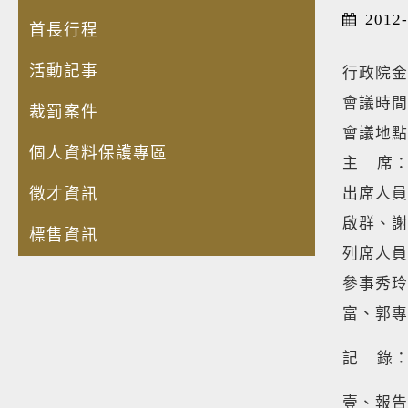
2012-
首長行程
活動記事
行政院金
會議時間
裁罰案件
會議地點
個人資料保護專區
主 席
徵才資訊
出席人員
啟群、謝
標售資訊
列席人員
參事秀玲
富、郭專
記 錄
壹、報告