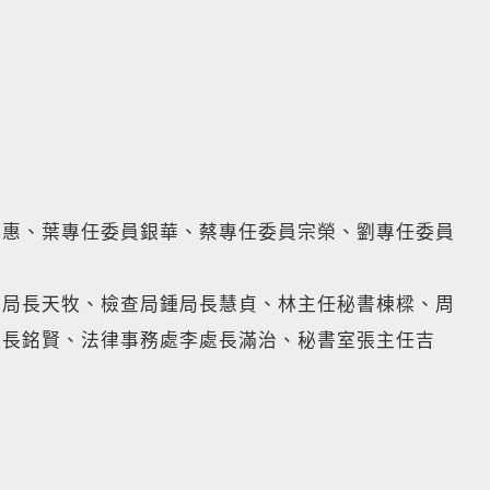
雅惠、葉專任委員銀華、蔡專任委員宗榮、劉專任委員
黃局長天牧、檢查局鍾局長慧貞、林主任秘書棟樑、周
處長銘賢、法律事務處李處長滿治、秘書室張主任吉