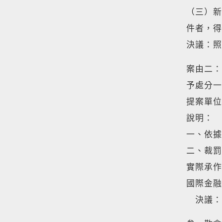
（三）新
件者，得
決議：照
案由二：
予處分一
提案單位
說明：
一、依據
二、裁罰
實際承作
國際金融
決議：