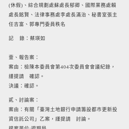
(休假)、綜合規劃處蘇處長郁卿、國際業務處賴
處長銘賢、法律事務處李處長滿治、秘書室張主
任吉富、郭專門委員秩名
記 錄：蔡瑛如
壹、報告案：
案由：檢陳本委員會第404次委員會會議紀錄，
謹提請 確認。
決議：確認。
貳、討論案：
案由：有關「臺灣土地銀行申請籌設都市更新投
資信託公司」乙案，謹提請 討論。
提案單位:證期局