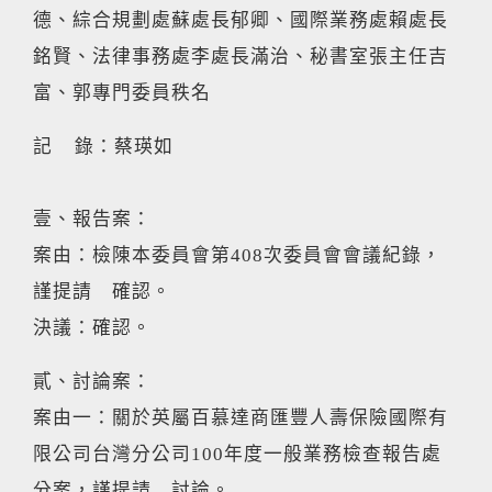
德、綜合規劃處蘇處長郁卿、國際業務處賴處長
銘賢、法律事務處李處長滿治、秘書室張主任吉
富、郭專門委員秩名
記 錄：蔡瑛如
壹、報告案：
案由：檢陳本委員會第408次委員會會議紀錄，
謹提請 確認。
決議：確認。
貳、討論案：
案由一：關於英屬百慕達商匯豐人壽保險國際有
限公司台灣分公司100年度一般業務檢查報告處
分案，謹提請 討論。