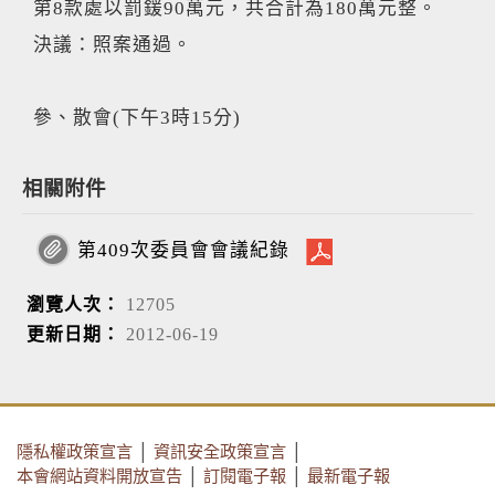
第8款處以罰鍰90萬元，共合計為180萬元整。
決議：照案通過。
參、散會(下午3時15分)
相關附件
第409次委員會會議紀錄
瀏覽人次：
12705
更新日期：
2012-06-19
隱私權政策宣言
│
資訊安全政策宣言
│
本會網站資料開放宣告
│
訂閱電子報
│
最新電子報