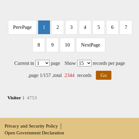
PrevPage
1
2
3
4
5
6
7
8
9
10
NextPage
Current in
page
Show
records per page
,page 1/157 ,total
2344
records
Go
Visitor：
4753
Privacy and Security Policy
│
Open Government Declaration