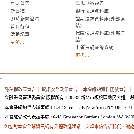
重要公告
法規草案預告
新聞稿
銀行法規資料庫
即時新聞澄清
證期法規資料庫(外部連
結)
首長行程
保險法規資料庫(外部連
活動記事
結)
更多...
主管法規查詢系統
更多...
:::
隱私權政策宣言
│
資訊安全政策宣言
│
本會網站資料開放宣告
│
金融監督管理委員會 版權所有 220232 新北市板橋區縣民大道二段
本會駐紐約代表辦事處:1 E.42 Street, 13F, New York, NY 10017, U.
本會駐倫敦代表辦事處:46-48 Grosvenor Gardens London SW1W 0
如您對本會全球資訊網有具體改進建議，麻煩來信告訴我們，謝