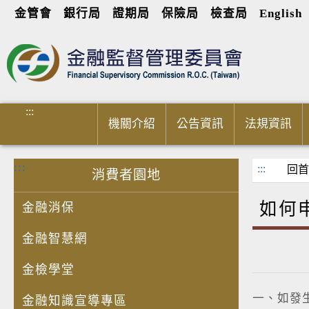
金管會
銀行局
證期局
保險局
檢查局
English
進入內容區塊
:::
機關介紹
公告資訊
法規資訊
:::
:::
回首
消費者園地
如何
金融消保
金融智慧網
金檢學堂
一、如發
金融知識宣導專區