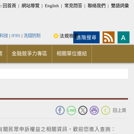
::
回首頁
|
網站導覽
|
English
|
常見問答
|
聯絡我們
|
雙語詞彙
科技
|
IFRS
|
洗錢防制
法規檢索
進階搜尋
開
金融競爭力專區
相關單位連結
_
回上頁
有關民眾申訴權益之相關資訊，歡迎您進入查詢：