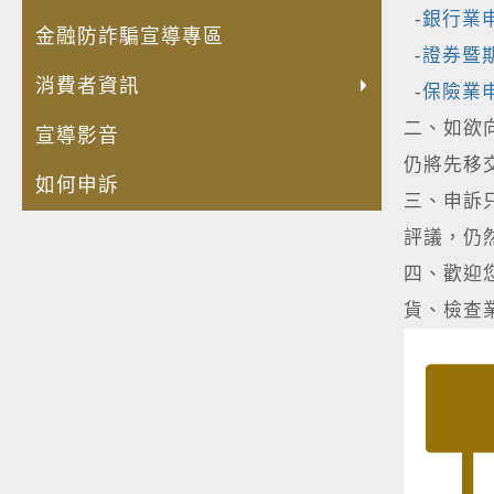
-
銀行業
金融防詐騙宣導專區
-
證券暨
消費者資訊
-
保險業
二、如欲
宣導影音
仍將先移
如何申訴
三、申訴
評議，仍
四、歡迎
貨、檢查