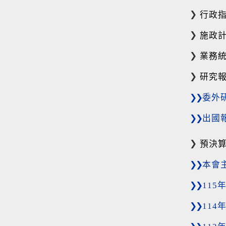
行政
施政
業務
研究
委外
出國
預決
本會
11
11