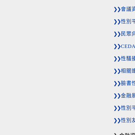
會議
性別
民眾
CE
性騷
相關
臉書
金融
性別
性別