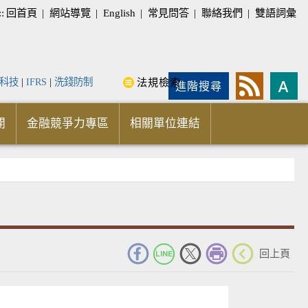
::
回首頁
|
網站導覽
|
English
|
常見問答
|
聯絡我們
|
雙語詞彙
科技
|
IFRS
|
洗錢防制
法規檢索
進階搜尋
開
金融競爭力專區
相關單位連結
_
回上頁