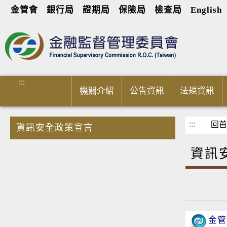
金管會
銀行局
證期局
保險局
檢查局
English
進入內容區塊
:::
機關介紹
公告資訊
法規資訊
:::
:::
回首
資訊安全政策宣言
資訊
金管