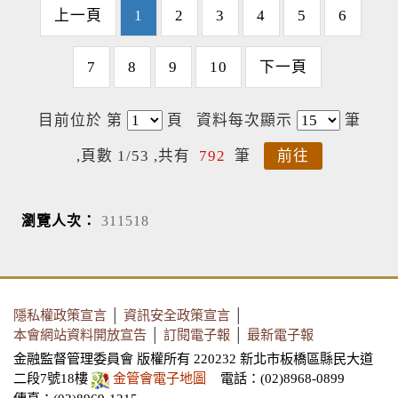
上一頁
1
2
3
4
5
6
7
8
9
10
下一頁
目前位於 第
頁
資料每次顯示
筆
,頁數 1/53 ,共有
792
筆
前往
瀏覽人次：
311518
隱私權政策宣言
│
資訊安全政策宣言
│
本會網站資料開放宣告
│
訂閱電子報
│
最新電子報
金融監督管理委員會 版權所有 220232 新北市板橋區縣民大道
二段7號18樓
金管會電子地圖
電話：(02)8968-0899