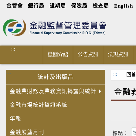
金管會
銀行局
證期局
保險局
檢查局
English
進入內容區塊
:::
機關介紹
公告資訊
法規資訊
:::
:::
回首
統計及出版品
金融
金融業財務及業務資訊揭露與統計
金融市場統計資訊系統
年報
金融展望月刊
標題：