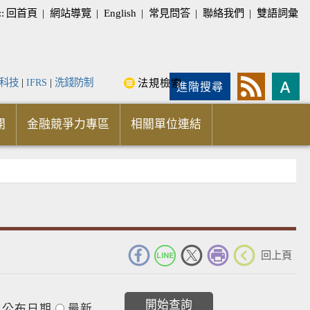
::
回首頁
|
網站導覽
|
English
|
常見問答
|
聯絡我們
|
雙語詞彙
科技
|
IFRS
|
洗錢防制
法規檢索
進階搜尋
開
金融競爭力專區
相關單位連結
_
回上頁
公布日期
最新