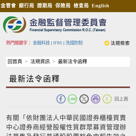
金管會
銀行局
證期局
保險局
檢查局
English
熱門關鍵字：
金融科技
|
IFRS
|
洗錢防制
法規檢索
回首頁
法規資訊
最新法令函釋
最新法令函釋
_
回上頁
有關「依財團法人中華民國證券櫃檯買賣
中心證券商經營股權性質群眾募資管理辦