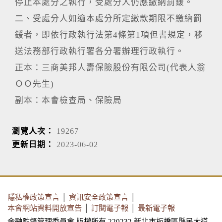
停止本處分之執行，受處分人仍應繳納罰鍰。
二、受處分人如逾本處分所定繳款期限不繳納罰
鍰者，即依行政執行法第4條第1項但書規定，移
送法務部行政執行署各分署辦理行政執行。
正本：三商美邦人壽保險股份有限公司(代表人翁
ＯＯ先生)
副本：本會檢查局、保險局
瀏覽人次：
19267
更新日期：
2023-06-02
隱私權政策宣言
│
資訊安全政策宣言
│
本會網站資料開放宣告
│
訂閱電子報
│
最新電子報
金融監督管理委員會 版權所有 220232 新北市板橋區縣民大道