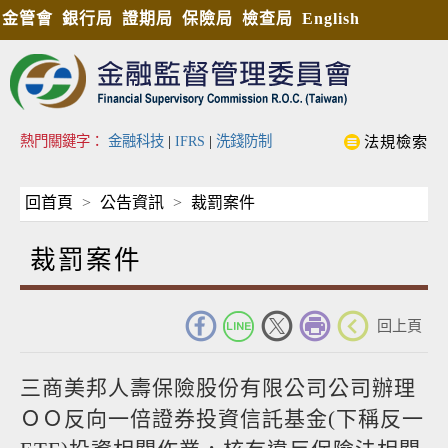
金管會
銀行局
證期局
保險局
檢查局
English
熱門關鍵字：
金融科技
|
IFRS
|
洗錢防制
法規檢索
回首頁
公告資訊
裁罰案件
裁罰案件
_
回上頁
三商美邦人壽保險股份有限公司公司辦理
ＯＯ反向一倍證券投資信託基金(下稱反一