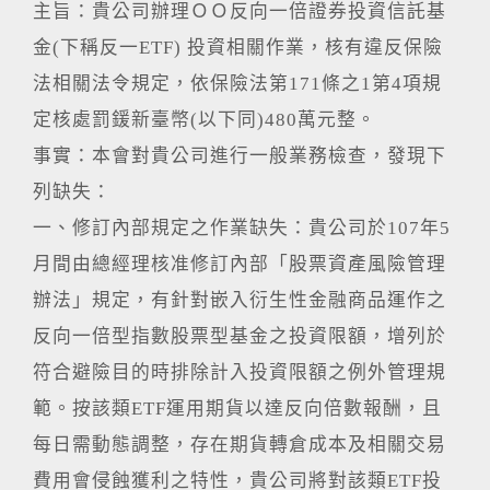
主旨：貴公司辦理ＯＯ反向一倍證券投資信託基
金(下稱反一ETF) 投資相關作業，核有違反保險
法相關法令規定，依保險法第171條之1第4項規
定核處罰鍰新臺幣(以下同)480萬元整。
事實：本會對貴公司進行一般業務檢查，發現下
列缺失：
一、修訂內部規定之作業缺失：貴公司於107年5
月間由總經理核准修訂內部「股票資產風險管理
辦法」規定，有針對嵌入衍生性金融商品運作之
反向一倍型指數股票型基金之投資限額，增列於
符合避險目的時排除計入投資限額之例外管理規
範。按該類ETF運用期貨以達反向倍數報酬，且
每日需動態調整，存在期貨轉倉成本及相關交易
費用會侵蝕獲利之特性，貴公司將對該類ETF投