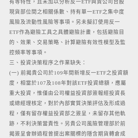
有等特性，且未加以分析反一ETF與貴公司台股
現貨部位間之相關係數、持有單一ETF之集中度
風險及流動性風險等事項。另未擬訂使用反一
ETF作為避險工具之具體避險計畫，包括避險目
的、效果、交易策略、計算避險有效性模型及監
控頻率等事項。
三、投資決策程序之作業缺失：
(一) 前揭貴公司於109年間新增反一ETF之投資額
度，相當於107及108年對該ETF投資總額，應屬
重大投資，惟僅由公司權益投資部簽報經投資長
或總經理核定，對於內部實質決策評估及形成過
程，僅有留存權益投資部之簽呈，未留存其他軌
跡，不利決策當責性。另貴公司風險管理部於前
揭簽呈會辦過程曾提出案關標的隱含期貨轉倉成