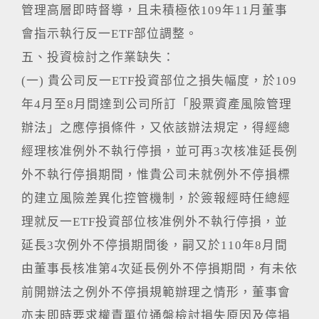
管理高層即時督導，且未積極依109年11月董事
會指示執行反一ETF部位調整。
五、投資檢討之作業缺失：
(一) 貴公司反一ETF投資部位之損失幅度，於109
年4月至8月間達到公司所訂「股票資產風險管理
辦法」之應停損條件，又依該辦法規定，得經總
經理核准例外不執行停損，並可再3次核准延長例
外不執行停損期間，惟貴公司未就例外不停損標
的建立風險差異化控管機制，於簽報經時任總經
理就反一ETF投資部位核准例外不執行停損，並
延長3次例外不停損期間後，嗣又於110年8月間
由董事長核准第4次延長例外不停損期間，有未依
前開辦法之例外不停損規範辦理之情形，董事會
亦未即時要求權責單位通盤檢討損失原因及停損