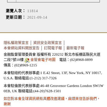
瀏覽人次：
11814
更新日期：
2021-09-14
隱私權政策宣言
│
資訊安全政策宣言
│
本會網站資料開放宣告
│
訂閱電子報
│
最新電子報
金融監督管理委員會 版權所有 220232 新北市板橋區縣民大道
二段7號18樓
金管會電子地圖
電話：(02)8968-0899
傳真：(02)8969-1215
本會駐紐約代表辦事處:1 E.42 Street, 13F, New York, NY 10017,
U.S.A.
聯絡電話:(1-212) 317-7326
本會駐倫敦代表辦事處:46-48 Grosvenor Gardens London SW1W
0EB, UK
聯絡電話:(44-20)7628-1501
如您對本會全球資訊網有具體改進建議，麻煩來信告訴我們，
謝謝