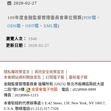
2020-02-27
109年度金融監督管理委員會單位預算(
PDF檔
、
ODS檔
、
ODT檔
、
XML檔
)
瀏覽人次：
1940
更新日期：
2020-02-27
隱私權政策宣言
│
資訊安全政策宣言
│
本會網站資料開放宣告
│
訂閱電子報
│
最新電子報
金融監督管理委員會 版權所有 220232 新北市板橋區縣民大道
二段7號18樓
金管會電子地圖
電話：(02)8968-0899
傳真：(02)8969-1215
本會駐紐約代表辦事處:1 E.42 Street, 13F, New York, NY 10017,
U.S.A.
聯絡電話:(1-212) 317-7326