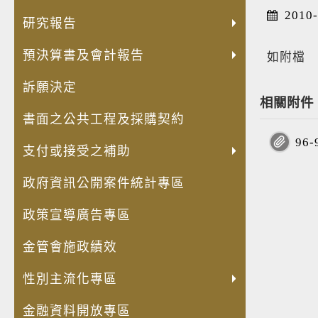
發
員
內
人
兒
公
公
轉
失
法
出
安
2010-
展
額
部
權
童
共
職
投
智
規
國
全
研究報告
高
評
控
業
權
設
人
資
者
命
考
及
齡
鑑
制
預決算書及會計報告
務
利
施
員
(再
經
令
察
衛
如附檔
化
專
聲
專
公
維
利
轉
濟
草
費
生
訴願決定
金
區
明
區
約
護
益
投
安
案
用
防
相關附件
融
書
宣
管
衝
資)
全
年
明
護
書面之公共工程及採購契約
商
導
理
突
事
保
度
細
專
品
專
資
迴
業
障
立
專
區
9
支付或接受之補助
與
區
訊
避
概
推
法
區
服
身
況
動
計
政府資訊公開案件統計專區
務
分
表
計
畫
揭
畫
專
政策宣導廣告專區
露
區
專
金管會施政績效
區
性別主流化專區
金融資料開放專區