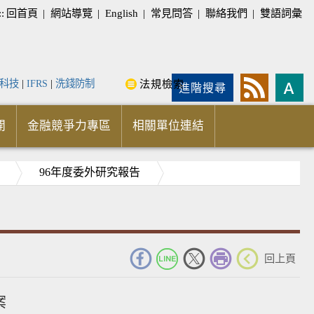
::
回首頁
|
網站導覽
|
English
|
常見問答
|
聯絡我們
|
雙語詞彙
科技
|
IFRS
|
洗錢防制
法規檢索
進階搜尋
開
金融競爭力專區
相關單位連結
96年度委外研究報告
_
回上頁
案