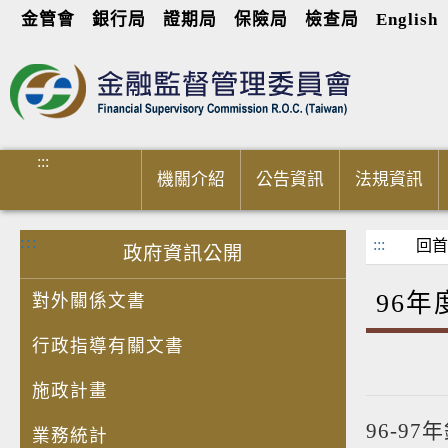
金管會
銀行局
證期局
保險局
檢查局
English
進入內容區塊
:::
機關介紹
公告資訊
法規資訊
:::
:::
回首
政府資訊公開
96
對外關係文書
行政指導有關文書
施政計畫
96-9
業務統計