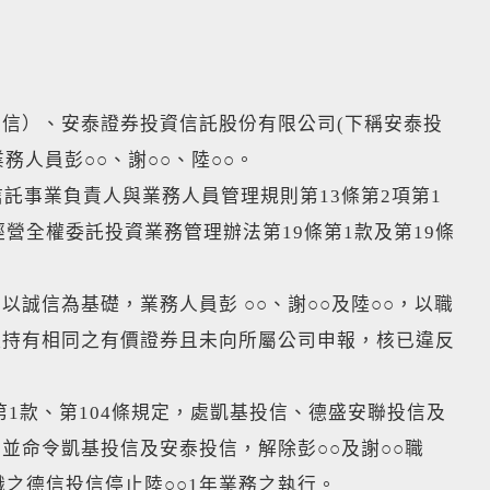
信）、安泰證券投資信託股份有限公司(下稱安泰投
務人員彭○○、謝○○、陸○○。
託事業負責人與業務人員管理規則第13條第2項第1
營全權委託投資業務管理辦法第19條第1款及第19條
誠信為基礎，業務人員彭 ○○、謝○○及陸○○，以職
產持有相同之有價證券且未向所屬公司申報，核已違反
第1款、第104條規定，處凱基投信、德盛安聯投信及
並命令凱基投信及安泰投信，解除彭○○及謝○○職
之德信投信停止陸○○1年業務之執行。