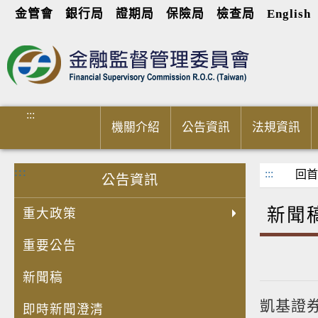
金管會
銀行局
證期局
保險局
檢查局
English
進入內容區塊
:::
機關介紹
公告資訊
法規資訊
:::
:::
回首
公告資訊
新聞
重大政策
重要公告
新聞稿
凱基證
即時新聞澄清