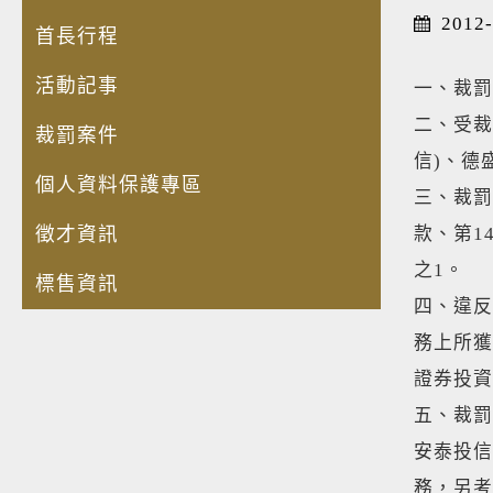
2012-
首長行程
活動記事
一、裁罰
二、受裁
裁罰案件
信)、德
個人資料保護專區
三、裁罰
徵才資訊
款、第1
之1。
標售資訊
四、違反
務上所獲
證券投資
五、裁罰
安泰投信
務，另考