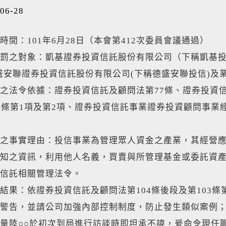
06-28
時間：101年6月28日（本會第412次委員會議通過）
罰之對象：凱基證券投資信託股份有限公司（下稱凱基投
盛安聯證券投資信託股份有限公司(下稱德盛安聯投信)及業
之法令依據：證券投資信託及顧問法第77條、證券投資信
4條第1項及第2項、證券投資信託事業證券投資顧問事業經
之事實理由：投信事業為管理眾人資金之產業，其經營應以
知之資訊，利用他人名義，買賣與所管理基金或委託資
信託相關管理法令。
結果：依證券投資信託及顧問法第104條後段及第103條
警告，並請公司加強內部控制制度，防止發生類似案例；
量陸○○於初次到局進行訪談時即坦承不諱，爰命令現任職