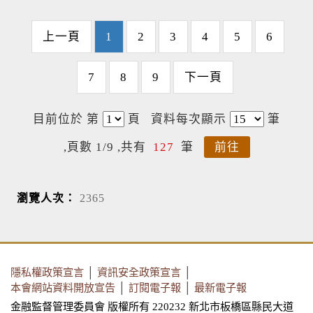
上一頁
1
2
3
4
5
6
7
8
9
下一頁
目前位於 第
頁
資料每次顯示
筆
,頁數 1/9 ,共有
127
筆
前往
瀏覽人次：
2365
隱私權政策宣言
│
資訊安全政策宣言
│
本會網站資料開放宣告
│
訂閱電子報
│
最新電子報
金融監督管理委員會 版權所有 220232 新北市板橋區縣民大道