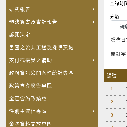
發
員
內
人
兒
公
公
轉
失
法
出
安
查詢時
展
額
部
權
童
共
職
投
智
規
國
全
研究報告
高
評
控
業
權
設
人
資
者
命
考
及
分類:
齡
鑑
制
預決算書及會計報告
務
利
施
員
(再
經
令
察
衛
化
專
聲
專
公
維
利
轉
濟
草
費
生
訴願決定
金
區
明
區
約
護
益
投
安
案
用
防
發佈日
融
書
宣
管
衝
資)
全
年
明
護
書面之公共工程及採購契約
商
導
理
突
事
保
度
細
專
關鍵字
品
專
資
迴
業
障
立
專
區
支付或接受之補助
與
區
訊
避
概
推
法
區
服
身
況
動
計
政府資訊公開案件統計專區
編號
務
分
表
計
畫
揭
畫
專
政策宣導廣告專區
1
露
區
專
金管會施政績效
2
區
性別主流化專區
3
金融資料開放專區