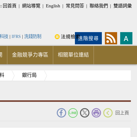
::
回首頁
|
網站導覽
|
English
|
常見問答
|
聯絡我們
|
雙語詞彙
科技
|
IFRS
|
洗錢防制
法規檢索
進階搜尋
開
金融競爭力專區
相關單位連結
料
銀行局
_
回上頁