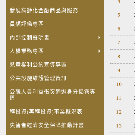
4
發展高齡化金融商品與服務
5
員額評鑑專區
6
內部控制聲明書
7
人權業務專區
8
兒童權利公約宣導專區
9
公共設施維護管理資訊
10
公職人員利益衝突迴避身分揭露專
區
11
轉投資(再轉投資)事業概況表
12
失智者經濟安全保障推動計畫
13