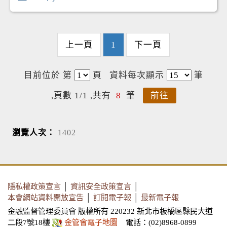
上一頁
1
下一頁
目前位於 第
頁
資料每次顯示
筆
,頁數 1/1 ,共有
8
筆
前往
瀏覽人次：
1402
隱私權政策宣言
│
資訊安全政策宣言
│
本會網站資料開放宣告
│
訂閱電子報
│
最新電子報
金融監督管理委員會 版權所有 220232 新北市板橋區縣民大道
二段7號18樓
金管會電子地圖
電話：(02)8968-0899