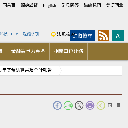
::
回首頁
|
網站導覽
|
English
|
常見問答
|
聯絡我們
|
雙語詞彙
科技
|
IFRS
|
洗錢防制
法規檢索
進階搜尋
開
金融競爭力專區
相關單位連結
08年度預決算書及會計報告
_
回上頁