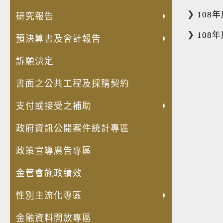
發
員
內
人
兒
公
公
轉
失
法
出
安
展
額
部
權
童
共
職
投
智
規
國
全
108
研究報告
高
評
控
業
權
設
人
資
者
命
考
及
108
齡
鑑
制
預決算書及會計報告
務
利
施
員
(再
經
令
察
衛
化
專
聲
專
公
維
利
轉
濟
草
費
生
訴願決定
金
區
明
區
約
護
益
投
安
案
用
防
融
書
宣
管
衝
資)
全
年
明
護
書面之公共工程及採購契約
商
導
理
突
事
保
度
細
專
品
專
資
迴
業
障
立
專
區
支付或接受之補助
與
區
訊
避
概
推
法
區
服
身
況
動
計
政府資訊公開案件統計專區
務
分
表
計
畫
揭
畫
專
政策宣導廣告專區
露
區
專
金管會施政績效
區
性別主流化專區
金融資料開放專區