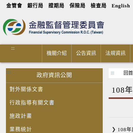
金管會
銀行局
證期局
保險局
檢查局
English
進入內容區塊
:::
機關介紹
公告資訊
法規資訊
:::
:::
回首
政府資訊公開
10
對外關係文書
行政指導有關文書
施政計畫
業務統計
108