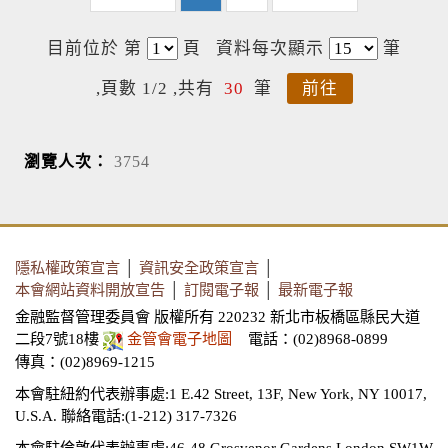
目前位於 第
頁
資料每次顯示
筆
,頁數 1/2 ,共有
30
筆
前往
瀏覽人次：
3754
隱私權政策宣言
│
資訊安全政策宣言
│
本會網站資料開放宣告
│
訂閱電子報
│
最新電子報
金融監督管理委員會 版權所有 220232 新北市板橋區縣民大道
二段7號18樓
金管會電子地圖
電話：(02)8968-0899
傳真：(02)8969-1215
本會駐紐約代表辦事處:1 E.42 Street, 13F, New York, NY 10017,
U.S.A.
聯絡電話:(1-212) 317-7326
本會駐倫敦代表辦事處:46-48 Grosvenor Gardens London SW1W