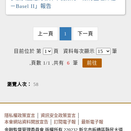
－Basel II」報告
上一頁
1
下一頁
目前位於 第
頁
資料每次顯示
筆
,頁數 1/1 ,共有
6
筆
前往
瀏覽人次：
58
隱私權政策宣言
│
資訊安全政策宣言
│
本會網站資料開放宣告
│
訂閱電子報
│
最新電子報
金融監督管理委員會 版權所有 220232 新北市板橋區縣民大道